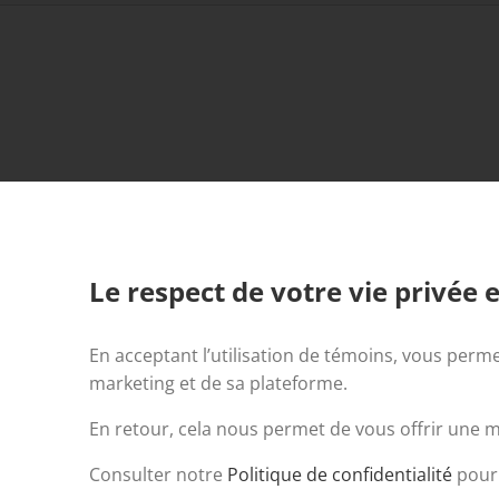
Le respect de votre vie privée e
En acceptant l’utilisation de témoins, vous perme
marketing et de sa plateforme.
En retour, cela nous permet de vous offrir une me
Tous droits réservés. © 2023 Centraide Laurentides | Propulsé 
Consulter notre
Politique de confidentialité
pour 