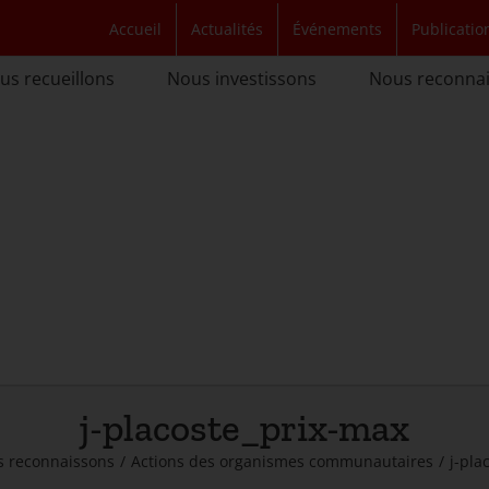
Accueil
Actualités
Événements
Publicatio
us recueillons
Nous investissons
Nous reconna
j-placoste_prix-max
 reconnaissons
/
Actions des organismes communautaires
/
j-pla