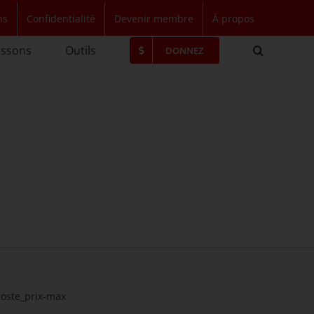
ns
Confidentialité
Devenir membre
À propos
issons
Outils
DONNEZ
coste_prix-max