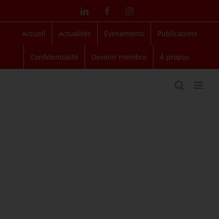
Passer
LinkedIn
Facebook
Instagram
au
contenu
Accueil
Actualités
Événements
Publications
Confidentialité
Devenir membre
À propos