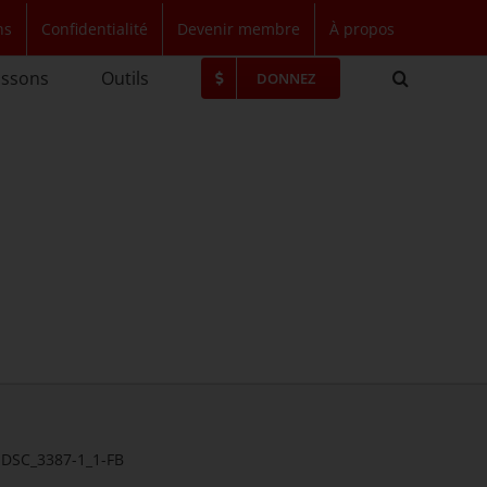
ns
Confidentialité
Devenir membre
À propos
issons
Outils
DONNEZ
DSC_3387-1_1-FB