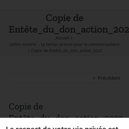
Copie de
Entête_du_don_action_20
Accueil
/
Lettre ouverte – Le temps presse pour le communautaire
/
Copie de Entête_du_don_action_2022
Précédent
Copie de
Entête_du_don_action_2022
Le respect de votre vie privée est