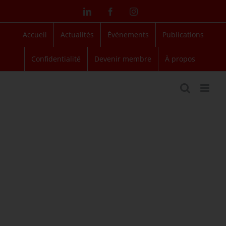
Passer
LinkedIn
Facebook
Instagram
au
contenu
Accueil
Actualités
Événements
Publications
Confidentialité
Devenir membre
À propos