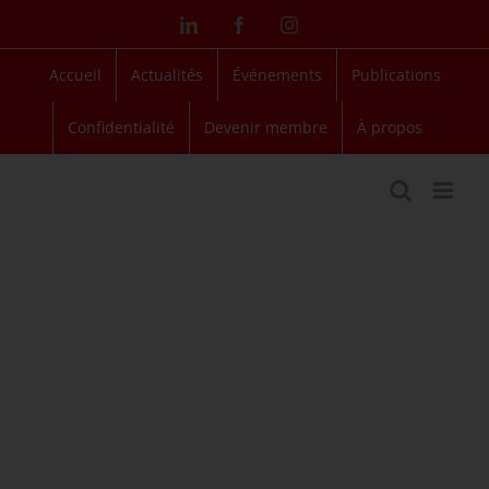
Passer
LinkedIn
Facebook
Instagram
au
contenu
Accueil
Actualités
Événements
Publications
Confidentialité
Devenir membre
À propos