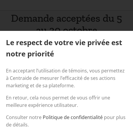
Demande acceptées du 5
au 30 octobre
inclusivement
Le respect de votre vie privée est
Accueil
/
Fonds d’urgence Covid-19
/
notre priorité
Demande acceptées du 5 au 30 octobre inclusivement
En acceptant l’utilisation de témoins, vous permettez
à Centraide de mesurer l’efficacité de ses actions
marketing et de sa plateforme.
En retour, cela nous permet de vous offrir une
meilleure expérience utilisateur.
Consulter notre
Politique de confidentialité
pour plus
de détails.