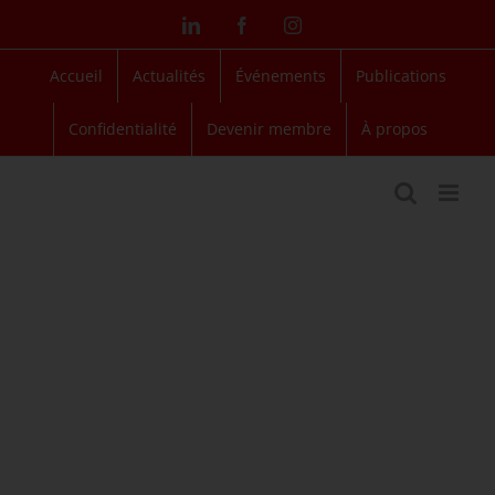
Passer
LinkedIn
Facebook
Instagram
au
contenu
Accueil
Actualités
Événements
Publications
Confidentialité
Devenir membre
À propos