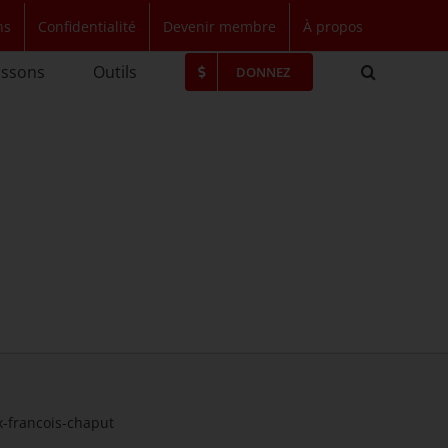
ns
Confidentialité
Devenir membre
À propos
issons
Outils
DONNEZ
x-francois-chaput