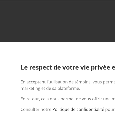
Le respect de votre vie privée e
En acceptant l’utilisation de témoins, vous perme
marketing et de sa plateforme.
En retour, cela nous permet de vous offrir une me
Tous droits réservés. © 2023 Centraide Laurentides | Propulsé 
Consulter notre
Politique de confidentialité
pour 