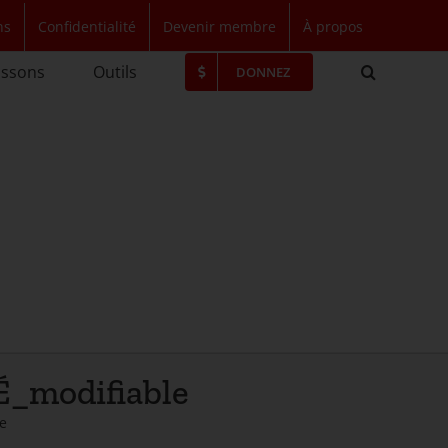
ns
Confidentialité
Devenir membre
À propos
issons
Outils
DONNEZ
modifiable
e