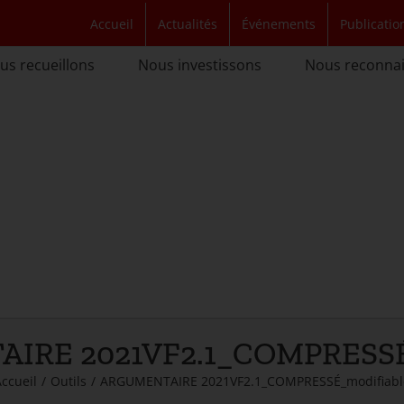
Accueil
Actualités
Événements
Publicatio
us recueillons
Nous investissons
Nous reconna
IRE 2021VF2.1_COMPRESSÉ_
ccueil
/
Outils
/
ARGUMENTAIRE 2021VF2.1_COMPRESSÉ_modifiabl