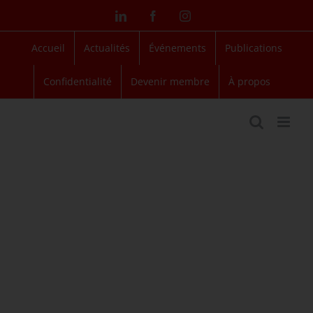
Passer
LinkedIn
Facebook
Instagram
au
contenu
Accueil
Actualités
Événements
Publications
Confidentialité
Devenir membre
À propos