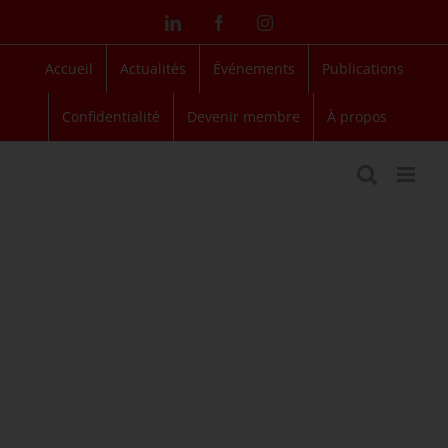
Passer
LinkedIn
Facebook
Instagram
au
contenu
Accueil
Actualités
Événements
Publications
Confidentialité
Devenir membre
À propos