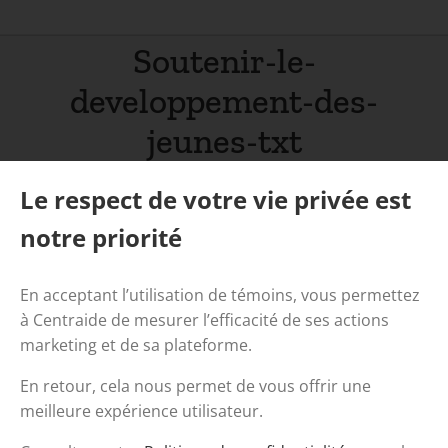
Soutenir-le-
developpement-des-
jeunes-txt
Accueil
/
Nous investissons
/
Nos champs d’action
/
Le respect de votre vie privée est
Briser l’isolement social
/
Soutenir-le-developpement-des-jeunes-txt
notre priorité
En acceptant l’utilisation de témoins, vous permettez
à Centraide de mesurer l’efficacité de ses actions
marketing et de sa plateforme.
En retour, cela nous permet de vous offrir une
meilleure expérience utilisateur.