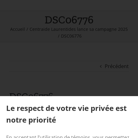
DSC06776
Accueil
/
Centraide Laurentides lance sa campagne 2025
/
DSC06776
Précédent
DSC06776
Le respect de votre vie privée est
notre priorité
En acceptant l’utilisation de témoins, vous permettez