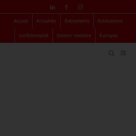
Passer
LinkedIn
Facebook
Instagram
au
contenu
Accueil
Actualités
Événements
Publications
Confidentialité
Devenir membre
À propos