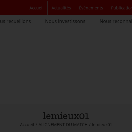
Accueil
Actualités
Événements
Publicatio
us recueillons
Nous investissons
Nous reconna
lemieux01
Accueil
/
ALIGNEMENT DU MATCH
/
lemieux01