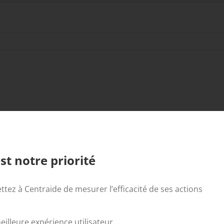
st notre priorité
ttez à Centraide de mesurer l’efficacité de ses actions
illeure expérience utilisateur.